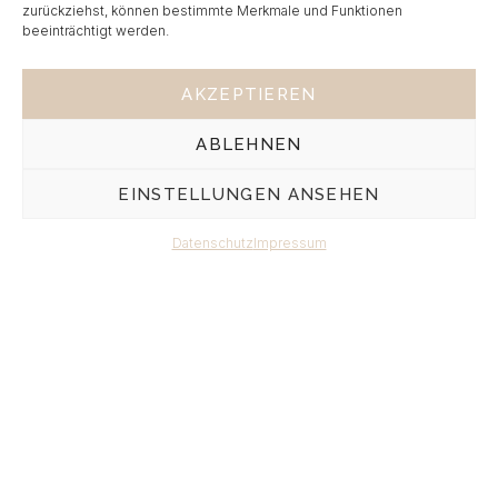
zurückziehst, können bestimmte Merkmale und Funktionen
beeinträchtigt werden.
AKZEPTIEREN
ABLEHNEN
EINSTELLUNGEN ANSEHEN
Kontakt
Datenschutz
Impressum
Frohnhauser Strasse 232, 45144 Essen
info@asien-wunschreise.de​
+49-201-235757
Folgen Sie uns