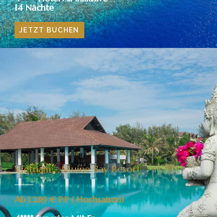
14 Nächte
JETZT BUCHEN
Vietnam - Muine Bay Resort​
Ab 1.289 € P.P ( Hochsaison)