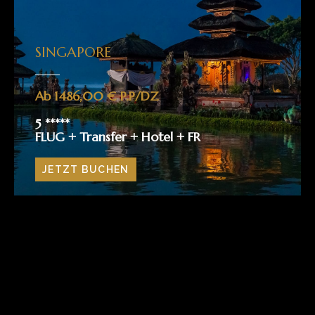
SINGAPORE
Ab 1486,00 € P.P/DZ
5 *****
FLUG + Transfer + Hotel + FR
JETZT BUCHEN