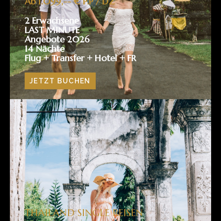
Ab 1.099,-- € P.P / DZ
2 Erwachsene
LAST MINUTE
Angebote 2026
14 Nächte
Flug + Transfer + Hotel + FR
JETZT BUCHEN
THAILAND SINGLE REISEN