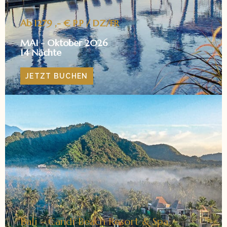
Ab 1279 ,- € P.P / DZ/FR
MAI - Oktober 2026
14 Nächte
JETZT BUCHEN
Bali - Candi Beach Resort & Spa