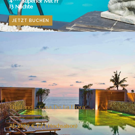
4**** Superior Mit Fr
13 Nächte
JETZT BUCHEN
Thailand - Casa De La Flora​
Ab 2899 € P.P ( Hochsaison)