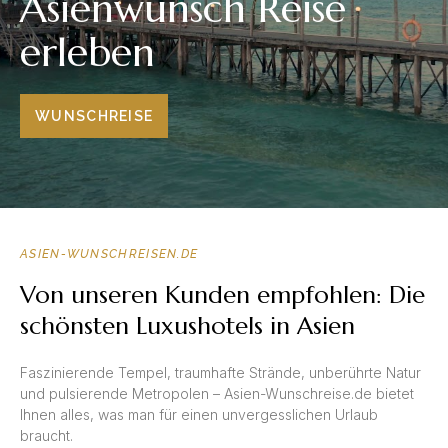
Asienwunsch Reise
erleben
WUNSCHREISE
ASIEN-WUNSCHREISEN.DE
Von unseren Kunden empfohlen: Die
schönsten Luxushotels in Asien
Faszinierende Tempel, traumhafte Strände, unberührte Natur
und pulsierende Metropolen – Asien-Wunschreise.de bietet
Ihnen alles, was man für einen unvergesslichen Urlaub
braucht.