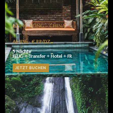
HONG KONG - CHINA​
Ab 1136,- € P.P/DZ
5 Nächte
FLUG + Transfer + Hotel + FR
JETZT BUCHEN