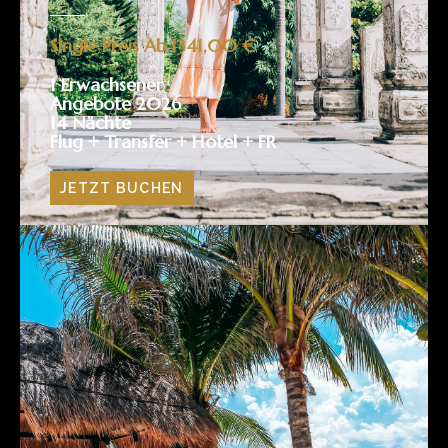
Single Preis Ab 1341,00 €
1 Erwachsener
Angebote 2026
14 Nächte
Flug + Transfer + Hotel + FR
JETZT BUCHEN