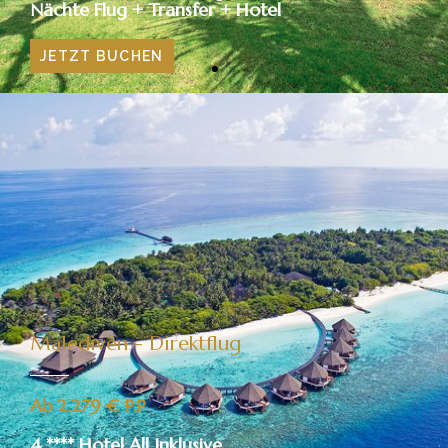
Nächte Flug + Transfer + Hotel
JETZT BUCHEN
Malediven - Direktflug
Ab 2.279 € P.P
4 **** Hotel All Inklusive