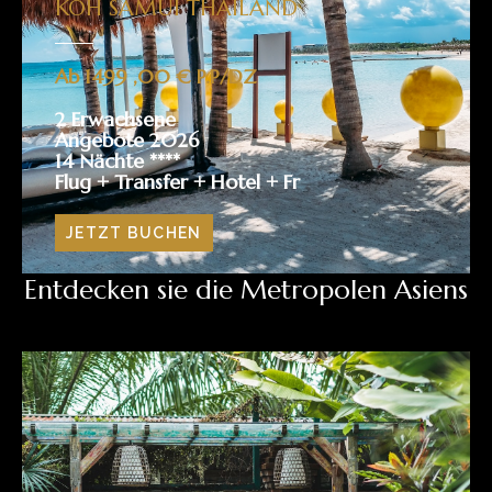
KOH SAMUI THAILAND
Ab 1499 ,00 € P.P/DZ
2 Erwachsene
Angebote 2026
14 Nächte ****
Flug + Transfer + Hotel + Fr
JETZT BUCHEN
Entdecken sie die Metropolen Asiens