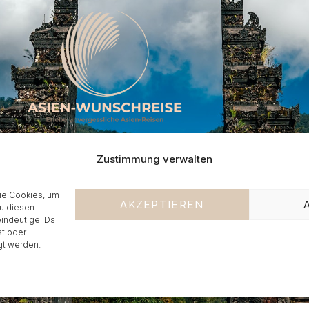
Zustimmung verwalten
wie Cookies, um
AKZEPTIEREN
du diesen
eindeutige IDs
wunschreise.de
+49-201-235757
st oder
gt werden.