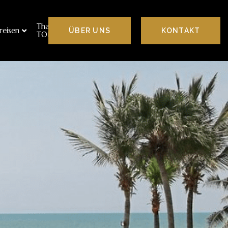
Thailand
reisen
ÜBER UNS​
KONTAKT
TOP10